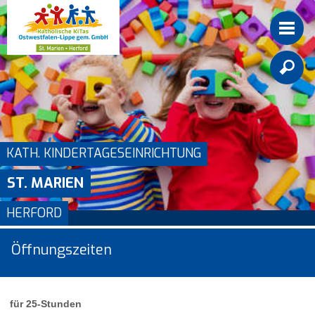

KATH. KINDERTAGESEINRICHTUNG
ST. MARIEN
HERFORD
Öffnungszeiten
für 25-Stunden