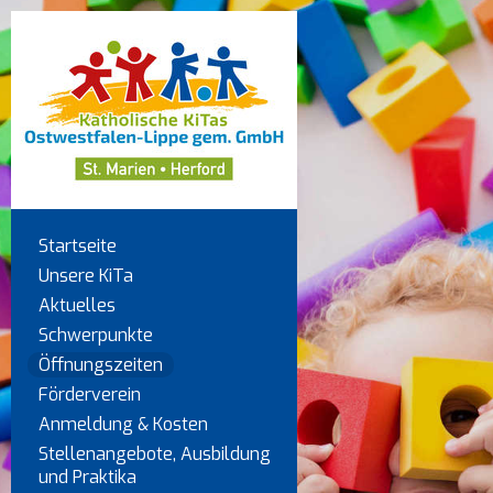
Startseite
Unsere KiTa
Aktuelles
Schwerpunkte
Öffnungszeiten
Förderverein
Anmeldung & Kosten
Stellenangebote, Ausbildung
und Praktika